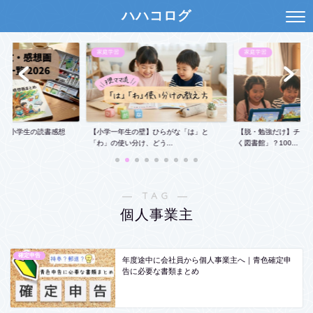
ハハコログ
家庭学習
家庭学習
26)】小学生の読書感想
【小学一年生の壁】ひらがな「は」と
【脱・勉強だけ】チャ
「わ」の使い分け、どう...
く図書館」？100...
― TAG ―
個人事業主
確定申告
年度途中に会社員から個人事業主へ｜青色確定申
告に必要な書類まとめ