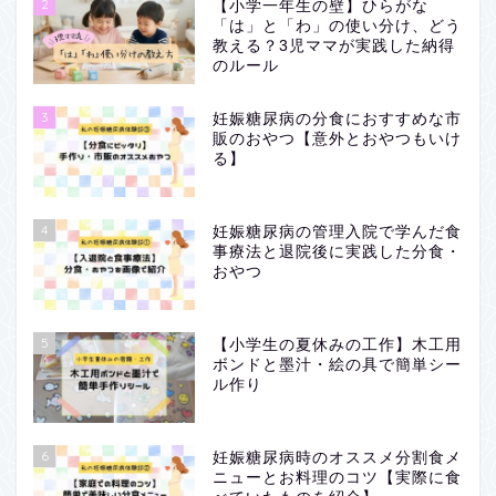
2
【小学一年生の壁】ひらがな
「は」と「わ」の使い分け、どう
教える？3児ママが実践した納得
のルール
3
妊娠糖尿病の分食におすすめな市
販のおやつ【意外とおやつもいけ
る】
4
妊娠糖尿病の管理入院で学んだ食
事療法と退院後に実践した分食・
おやつ
5
【小学生の夏休みの工作】木工用
ボンドと墨汁・絵の具で簡単シー
ル作り
6
妊娠糖尿病時のオススメ分割食メ
ニューとお料理のコツ【実際に食