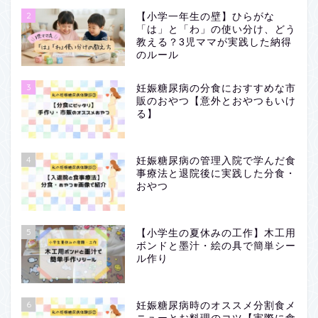
2
【小学一年生の壁】ひらがな
「は」と「わ」の使い分け、どう
教える？3児ママが実践した納得
のルール
3
妊娠糖尿病の分食におすすめな市
販のおやつ【意外とおやつもいけ
る】
4
妊娠糖尿病の管理入院で学んだ食
事療法と退院後に実践した分食・
おやつ
5
【小学生の夏休みの工作】木工用
ボンドと墨汁・絵の具で簡単シー
ル作り
6
妊娠糖尿病時のオススメ分割食メ