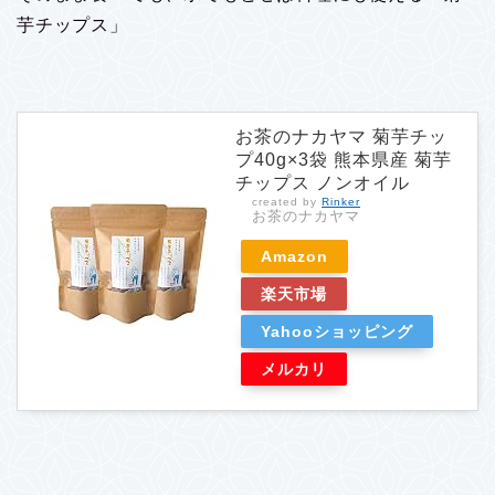
芋チップス」
お茶のナカヤマ 菊芋チッ
プ40g×3袋 熊本県産 菊芋
チップス ノンオイル
created by
Rinker
お茶のナカヤマ
Amazon
楽天市場
Yahooショッピング
メルカリ