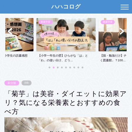
ハハコログ
家庭学習
現役ママのガチ推しアイテ
】ひらがな「は」と
【脱・勉強だけ】チャレンジタッチは「動
【保存版】学校の共同
どう...
く図書館」？100...
Amazonで揃う本格...
未分類
PR
「菊芋」は美容・ダイエットに効果ア
リ？気になる栄養素とおすすめの食
べ方