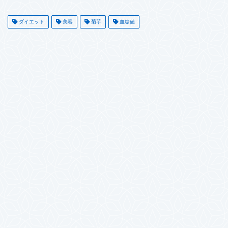
ダイエット
美容
菊芋
血糖値