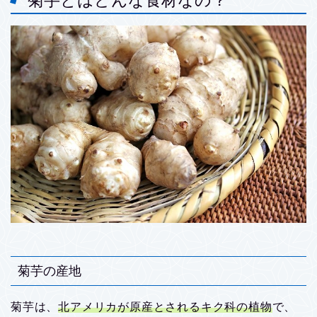
菊芋とはどんな食材なの？
菊芋の産地
菊芋は、
北アメリカが原産とされるキク科の植物
で、