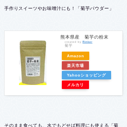
手作りスイーツやお味噌汁にも！「菊芋パウダー」
熊本県産 菊芋の粉末
created by
Rinker
菊芋
Amazon
楽天市場
Yahooショッピング
メルカリ
そのまま食べても、水でもどせば料理にも使える「菊