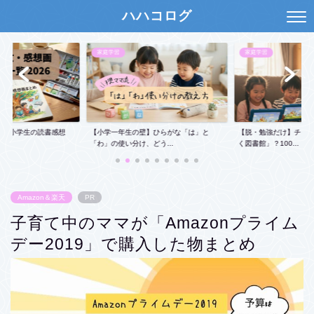
ハハコログ
家庭学習
現役ママのガチ推しア
の壁】ひらがな「は」と
【脱・勉強だけ】チャレンジタッチは「動
【保存版】学校の共
け、どう...
く図書館」？100...
Amazonで揃う本格..
Amazon＆楽天
PR
子育て中のママが「Amazonプライム
デー2019」で購入した物まとめ