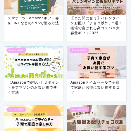
スマホ1つ！Amazonギフト券
【まだ間に合う】バレンタイ
をLINEなどのSNSで贈る方法
ンお配り「チョコ以外」5選！
職場で喜ばれる高コスパ＆大
容量ギフト2026
Amazon＆楽天
Amazon＆楽天
【Amazonでd払い】ｄポイン
Amazonタイムセールで子育
トをアマゾンのお買い物で使
て家庭がお得に買い物するコ
う方法
ツ！
Amazon＆楽天
Amazon＆楽天